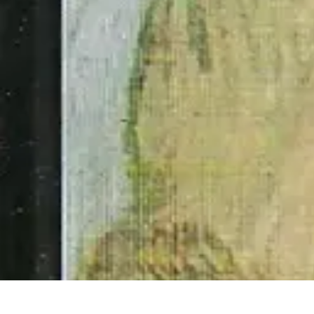
Guide Rubik Cube
Tutoriels
Débutant
Comparatifs
Informatif
Tendances
Guide Rubik Cube