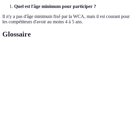
Quel est l'âge minimum pour participer ?
Il n'y a pas d'âge minimum fixé par la WCA, mais il est courant pour
les compétiteurs d'avoir au moins 4 à 5 ans.
Glossaire
Terme
Définition
Méthode avancée de résolution en quatre étapes :
CFOP
Cross, F2L, OLL, PLL.
World Cube Association, l'organisme international
WCA
responsable des compétitions officielles de Rubik's
Cube.
Pratique de résoudre des Rubik's Cube aussi
Speedcubing
rapidement que possible.