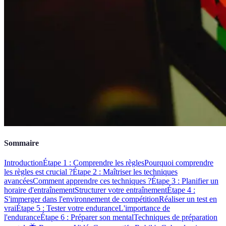
Sommaire
Introduction
Étape 1 : Comprendre les règles
Pourquoi comprendre
les règles est crucial ?
Étape 2 : Maîtriser les techniques
avancées
Comment apprendre ces techniques ?
Étape 3 : Planifier un
horaire d'entraînement
Structurer votre entraînement
Étape 4 :
S'immerger dans l'environnement de compétition
Réaliser un test en
vrai
Étape 5 : Tester votre endurance
L'importance de
l'endurance
Étape 6 : Préparer son mental
Techniques de préparation