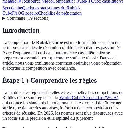
mentale
📺 Ressource Vidéo
Comparatif : Rubik's Cube classique vs
Speedcube
Quelques statistiques du Rubik's
Cube
FAQ
Glossaire
Checklist de préparation
Sommaire
(
19
sections
)
Introduction
La compétition de
Rubik's Cube
est une formidable occasion de
tester vos capacités de résolution rapide face à d'autres passionnés.
Avec l'engouement croissant autour de ce casse-tête, bien se
préparer est essentiel pour quiconque souhaite réussir. Dans cet
article, nous vous expliquons comment optimiser votre préparation
et aborder la compétition avec confiance.
Étape 1 : Comprendre les règles
La maîtrise des règles officielles est essentielle. Les compétitions de
Rubik's Cube sont régies par la
World Cube Association (WCA)
,
qui énonce les standards internationaux. Il est crucial de s'informer
sur le type de puzzles autorisés, le format de la compétition et les
critères de réussite. En 2026, les normes sont plus rigoureuses avec
un focus sur la précision et la rapidité du jugement.