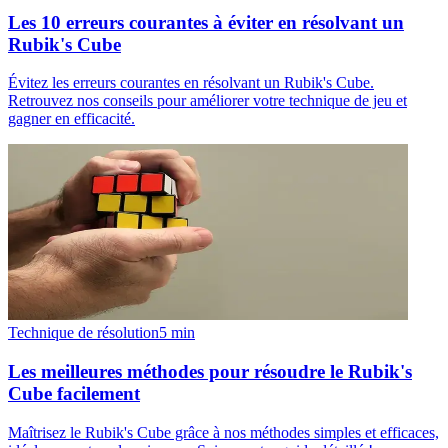
Les 10 erreurs courantes à éviter en résolvant un
Rubik's Cube
Évitez les erreurs courantes en résolvant un Rubik's Cube.
Retrouvez nos conseils pour améliorer votre technique de jeu et
gagner en efficacité.
Technique de résolution
5
min
Les meilleures méthodes pour résoudre le Rubik's
Cube facilement
Maîtrisez le Rubik's Cube grâce à nos méthodes simples et efficaces,