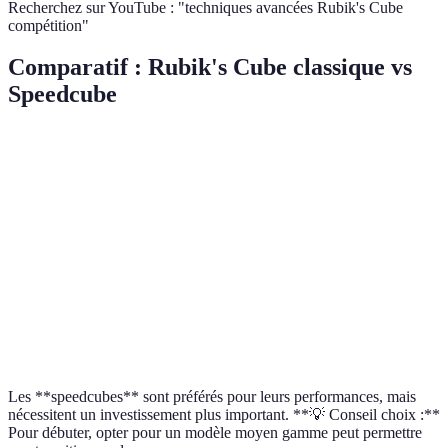
Recherchez sur YouTube : "techniques avancées Rubik's Cube
compétition"
Comparatif : Rubik's Cube classique vs
Speedcube
Critères
Rubik's Cube classique
Speedcube magnétique
Prix
Économique
Modéré
Fluidité
Moyenne
Très bonne
Poids
Plus lourd
Léger
Durabilité
Haute
Bonne
Les **speedcubes** sont préférés pour leurs performances, mais
nécessitent un investissement plus important. **💡 Conseil choix :**
Pour débuter, opter pour un modèle moyen gamme peut permettre