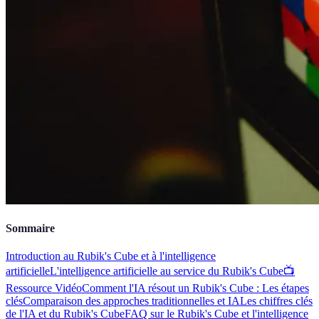
Sommaire
Introduction au Rubik's Cube et à l'intelligence
artificielle
L'intelligence artificielle au service du Rubik's Cube
📺
Ressource Vidéo
Comment l'IA résout un Rubik's Cube : Les étapes
clés
Comparaison des approches traditionnelles et IA
Les chiffres clés
de l'IA et du Rubik's Cube
FAQ sur le Rubik's Cube et l'intelligence