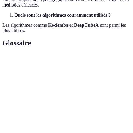
méthodes efficaces.
Quels sont les algorithmes couramment utilisés ?
Les algorithmes comme
Kociemba
et
DeepCubeA
sont parmi les
plus utilisés.
Glossaire
Terme
Définition
Suite d'instructions permettant de résoudre un
Algorithme
problème, utilisé ici pour le Rubik's Cube.
Apprentissage
Technique où une IA apprend par essai/erreur
par
pour améliorer ses performances.
renforcement
Modèle de
Type de machine learning avec des couches
deep learning
neuronales multiples imitant le cerveau humain.