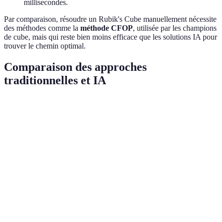
millisecondes.
Par comparaison, résoudre un Rubik's Cube manuellement nécessite
des méthodes comme la
méthode CFOP
, utilisée par les champions
de cube, mais qui reste bien moins efficace que les solutions IA pour
trouver le chemin optimal.
Comparaison des approches
traditionnelles et IA
Critère
Approche Traditionnelle
Approche IA
Temps de
~30 secondes pour les
Moins de 0,5
résolution
experts humains
secondes
Nombre de
~55 mouvements en
Environ 20
mouvements
moyenne
mouvements
Complexité
Exige une mémorisation
Automatise
d'apprentissage
poussée
l'analyse