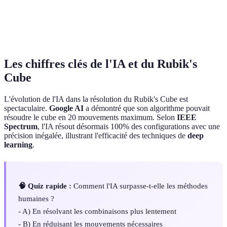
Adaptation
S'adapte via
Requiert de multiples
aux nouvelles
l'apprentissage
stratégies
configurations
automatique
Les chiffres clés de l'IA et du Rubik's
Cube
L'évolution de l'IA dans la résolution du Rubik's Cube est
spectaculaire.
Google AI
a démontré que son algorithme pouvait
résoudre le cube en 20 mouvements maximum. Selon
IEEE
Spectrum
, l'IA résout désormais 100% des configurations avec une
précision inégalée, illustrant l'efficacité des techniques de
deep
learning
.
🧠 Quiz rapide :
Comment l'IA surpasse-t-elle les méthodes
humaines ?
- A) En résolvant les combinaisons plus lentement
- B) En réduisant les mouvements nécessaires