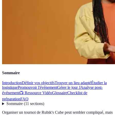
Sommaire
Introduction
Définir vos objectifs
Trouver un lieu adapté
Étudier la
logistique
Promouvoir l'événement
Gérer le jour J
Analyse post-
événement
📺 Ressource Vidéo
Glossaire
Checklist de
préparation
FAQ
Sommaire
(
11
sections
)
Organiser un tournoi de Rubik's Cube peut sembler compliqué, mais