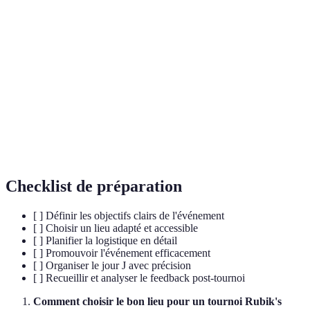
Un puzzle tridimensionnel qui se compose de 6
Rubik's Cube
faces chacune avec 9 carrés colorés.
Processus de mesure du temps de résolution
Chronométrage
lors d'un tournoi.
Approche visant à rendre l'événement
Inclusion
accessible à tous, indépendamment des
capacités physiques.
Checklist de préparation
[ ] Définir les objectifs clairs de l'événement
[ ] Choisir un lieu adapté et accessible
[ ] Planifier la logistique en détail
[ ] Promouvoir l'événement efficacement
[ ] Organiser le jour J avec précision
[ ] Recueillir et analyser le feedback post-tournoi
Comment choisir le bon lieu pour un tournoi Rubik's