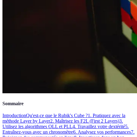
Sommaire
Introduction
Qu'est-ce que le Rubik's Cube ?
1. Pratiquez avec la
méthode Layer by Layer
2. Maîtrisez les F2L (First 2 Layers)
3.
Utilisez les algorithmes OLL et PLL
4. Travaillez votre dextérité
5.
Entraînez-vous avec un chronomètre
6. Analysez vos performances
7.