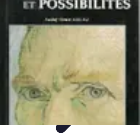
Guide Rubik Cube
Tutoriels
Débutant
Comparatifs
Informatif
Tendances
Guide Rubik Cube