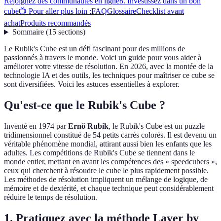
Rejoignez des communautés en ligne
8. Investissez dans un bon
cube
📺 Pour aller plus loin :
FAQ
Glossaire
Checklist avant
achat
Produits recommandés
Sommaire
(
15
sections
)
Le Rubik's Cube est un défi fascinant pour des millions de
passionnés à travers le monde. Voici un guide pour vous aider à
améliorer votre vitesse de résolution. En 2026, avec la montée de la
technologie IA et des outils, les techniques pour maîtriser ce cube se
sont diversifiées. Voici les astuces essentielles à explorer.
Qu'est-ce que le Rubik's Cube ?
Inventé en 1974 par
Ernő Rubik
, le Rubik's Cube est un puzzle
tridimensionnel constitué de 54 petits carrés colorés. Il est devenu un
véritable phénomène mondial, attirant aussi bien les enfants que les
adultes. Les compétitions de Rubik's Cube se tiennent dans le
monde entier, mettant en avant les compétences des « speedcubers »,
ceux qui cherchent à résoudre le cube le plus rapidement possible.
Les méthodes de résolution impliquent un mélange de logique, de
mémoire et de dextérité, et chaque technique peut considérablement
réduire le temps de résolution.
1. Pratiquez avec la méthode Layer by