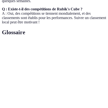
quelques semaines.
Q : Existe-t-il des compétitions de Rubik's Cube ?
A : Oui, des compétitions se tiennent mondialement, et des
classements sont établis pour les performances. Suivre un classement
local peut être motivant !
Glossaire
Terme
Définition
La pratique de résoudre le Rubik's Cube dans les
Speedcubing
plus brefs délais.
Une série de mouvements définis pour résoudre
Algorithme
une étape spécifique du puzzle.
La capacité physique à effectuer des mouvements
Dextérité
avec précision et rapidité.