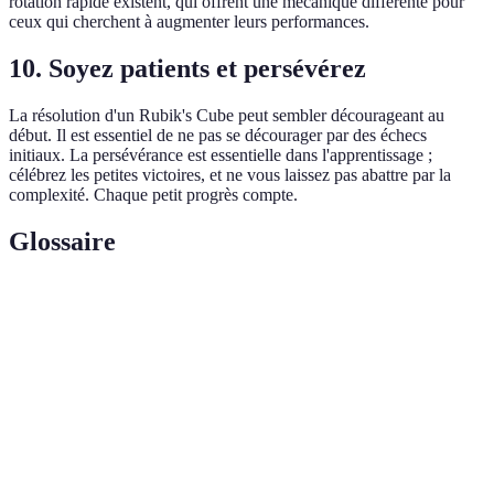
rotation rapide existent, qui offrent une mécanique différente pour
ceux qui cherchent à augmenter leurs performances.
10. Soyez patients et persévérez
La résolution d'un Rubik's Cube peut sembler décourageant au
début. Il est essentiel de ne pas se décourager par des échecs
initiaux. La persévérance est essentielle dans l'apprentissage ;
célébrez les petites victoires, et ne vous laissez pas abattre par la
complexité. Chaque petit progrès compte.
Glossaire
Terme
Définition
Cube
Un puzzle en 3D formé de pièces colorées qui se
Rubik
déplacent pour former des designs uniques.
Une séquence de mouvements à appliquer pour
Algorithme
résoudre une configuration spécifique d'un Rubik's
Cube.