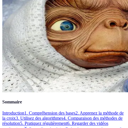
Sommaire
Introduction
1. Compréhension des bases
2. Apprenez la méthode de
la croix
3. Utilisez des algorithmes
4. Comparaison des méthodes de
résolution
5. Pratiquez régulièrement
6. Regarder des vidéos