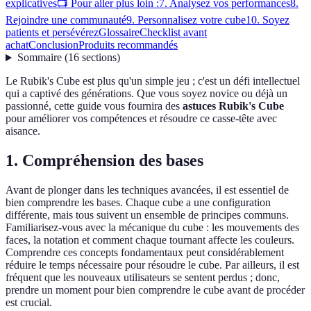
explicatives
📺 Pour aller plus loin :
7. Analysez vos performances
8.
Rejoindre une communauté
9. Personnalisez votre cube
10. Soyez
patients et persévérez
Glossaire
Checklist avant
achat
Conclusion
Produits recommandés
Sommaire
(
16
sections
)
Le Rubik's Cube est plus qu'un simple jeu ; c'est un défi intellectuel
qui a captivé des générations. Que vous soyez novice ou déjà un
passionné, cette guide vous fournira des
astuces Rubik's Cube
pour améliorer vos compétences et résoudre ce casse-tête avec
aisance.
1. Compréhension des bases
Avant de plonger dans les techniques avancées, il est essentiel de
bien comprendre les bases. Chaque cube a une configuration
différente, mais tous suivent un ensemble de principes communs.
Familiarisez-vous avec la mécanique du cube : les mouvements des
faces, la notation et comment chaque tournant affecte les couleurs.
Comprendre ces concepts fondamentaux peut considérablement
réduire le temps nécessaire pour résoudre le cube. Par ailleurs, il est
fréquent que les nouveaux utilisateurs se sentent perdus ; donc,
prendre un moment pour bien comprendre le cube avant de procéder
est crucial.