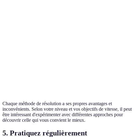
Méthode
de la
Débutants
Moyenne
Facile
croix
Méthode
Intermédiaires
Rapide
Difficile
Fridrich
Méthode
Avancés
Très rapide
Difficile
Roux
Chaque méthode de résolution a ses propres avantages et
inconvénients. Selon votre niveau et vos objectifs de vitesse, il peut
être intéressant d'expérimenter avec différentes approches pour
découvrir celle qui vous convient le mieux.
5. Pratiquez régulièrement