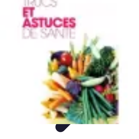
Guide Rubik Cube
Tutoriels
Débutant
Comparatifs
Informatif
Tendances
Guide Rubik Cube