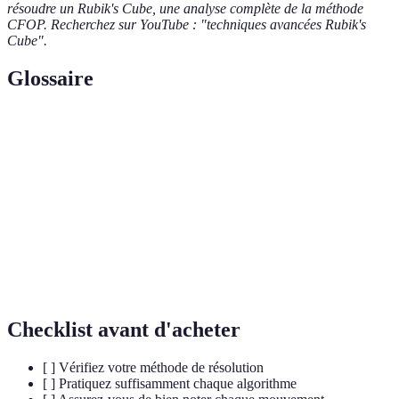
résoudre un Rubik's Cube, une analyse complète de la méthode
CFOP. Recherchez sur YouTube : "techniques avancées Rubik's
Cube".
Glossaire
Terme
Définition
Suite de mouvements à effectuer pour résoudre le
Algorithme
cube
Cuber
Action de résoudre un Rubik's Cube
Face
L’une des six surfaces colorées du cube
Checklist avant d'acheter
[ ] Vérifiez votre méthode de résolution
[ ] Pratiquez suffisamment chaque algorithme