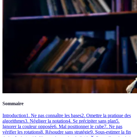
Sommaire
Introduction
1. Ne pas connaître les bases
2. Omettre la pratique des
algorithmes
3. Négliger la notation
4. Se précipiter sans plan
5.
Ignorer la couleur opposée
6. Mal positionner le cube
7. Ne pas
vérifier les rotations
8. Résoudre sans stratégie
9. Sous-estimer la fin