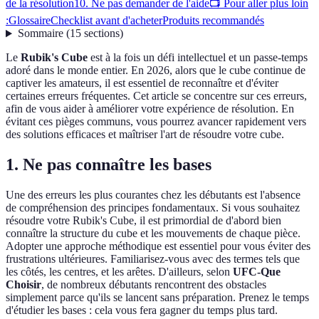
de la résolution
10. Ne pas demander de l'aide
📺 Pour aller plus loin
:
Glossaire
Checklist avant d'acheter
Produits recommandés
Sommaire
(
15
sections
)
Le
Rubik's Cube
est à la fois un défi intellectuel et un passe-temps
adoré dans le monde entier. En 2026, alors que le cube continue de
captiver les amateurs, il est essentiel de reconnaître et d'éviter
certaines erreurs fréquentes. Cet article se concentre sur ces erreurs,
afin de vous aider à améliorer votre expérience de résolution. En
évitant ces pièges communs, vous pourrez avancer rapidement vers
des solutions efficaces et maîtriser l'art de résoudre votre cube.
1. Ne pas connaître les bases
Une des erreurs les plus courantes chez les débutants est l'absence
de compréhension des principes fondamentaux. Si vous souhaitez
résoudre votre Rubik's Cube, il est primordial de d'abord bien
connaître la structure du cube et les mouvements de chaque pièce.
Adopter une approche méthodique est essentiel pour vous éviter des
frustrations ultérieures. Familiarisez-vous avec des termes tels que
les côtés, les centres, et les arêtes. D'ailleurs, selon
UFC-Que
Choisir
, de nombreux débutants rencontrent des obstacles
simplement parce qu'ils se lancent sans préparation. Prenez le temps
d'étudier les bases : cela vous fera gagner du temps plus tard.