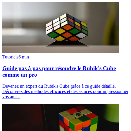
Tutoriels
6
min
Guide pas à pas pour résoudre le Rubik's Cube
comme un pro
Devenez un expert du Rubik's Cube grâce à ce guide détaillé.
Découvrez des méthodes efficaces et des astuces pour impressionner
vos amis.