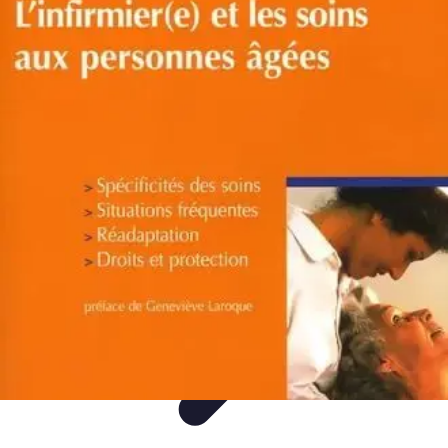
Guide Rubik Cube
Tutoriels
Débutant
Comparatifs
Informatif
Tendances
Guide Rubik Cube