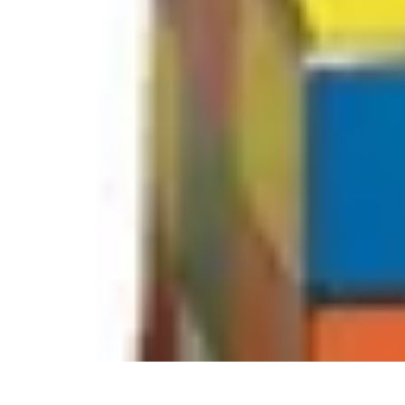
Guide Rubik Cube
Tutoriels
Débutant
Comparatifs
Informatif
Tendances
Guide Rubik Cube