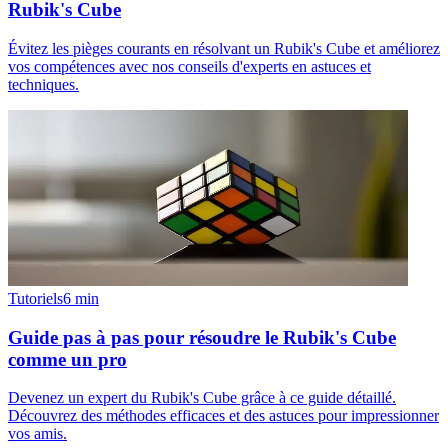
Rubik's Cube
Évitez les pièges courants en résolvant un Rubik's Cube et améliorez
vos compétences avec nos conseils d'experts en astuces et
techniques.
Tutoriels
6
min
Guide pas à pas pour résoudre le Rubik's Cube
comme un pro
Devenez un expert du Rubik's Cube grâce à ce guide détaillé.
Découvrez des méthodes efficaces et des astuces pour impressionner
vos amis.