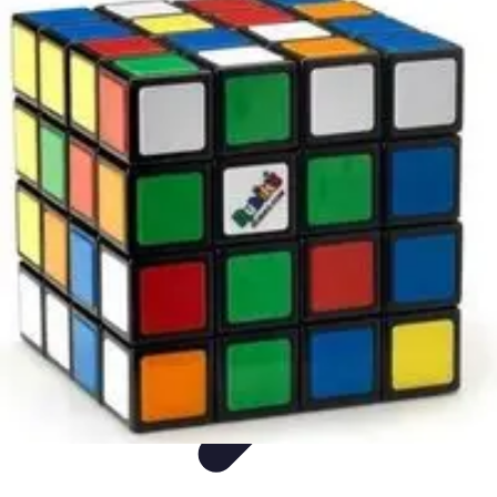
Guide Rubik Cube
Tutoriels
Débutant
Comparatifs
Informatif
Tendances
Guide Rubik Cube