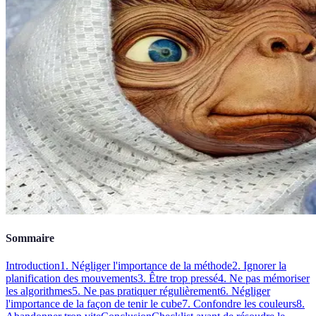
Sommaire
Introduction
1. Négliger l'importance de la méthode
2. Ignorer la
planification des mouvements
3. Être trop pressé
4. Ne pas mémoriser
les algorithmes
5. Ne pas pratiquer régulièrement
6. Négliger
l'importance de la façon de tenir le cube
7. Confondre les couleurs
8.