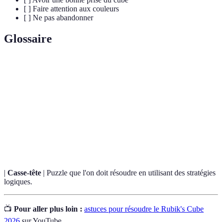
[ ] Faire attention aux couleurs
[ ] Ne pas abandonner
Glossaire
Terme
Définition
Séquence de mouvements spécifiques pour
Algorithme
résoudre le cube.
Mémoire
Capacité du corps à effectuer des mouvements
musculaire
complexes automatiquement.
|
Casse-tête
| Puzzle que l'on doit résoudre en utilisant des stratégies
logiques.
📺
Pour aller plus loin :
astuces pour résoudre le Rubik's Cube
2026
sur YouTube