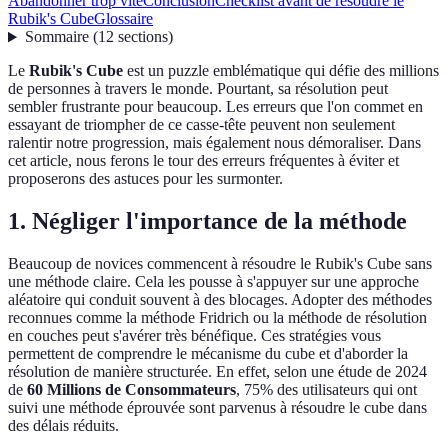
Abandonner trop vite
Conclusion
Checklist avant de résoudre le
Rubik's Cube
Glossaire
Sommaire
(
12
sections
)
Le
Rubik's Cube
est un puzzle emblématique qui défie des millions
de personnes à travers le monde. Pourtant, sa résolution peut
sembler frustrante pour beaucoup. Les erreurs que l'on commet en
essayant de triompher de ce casse-tête peuvent non seulement
ralentir notre progression, mais également nous démoraliser. Dans
cet article, nous ferons le tour des erreurs fréquentes à éviter et
proposerons des astuces pour les surmonter.
1. Négliger l'importance de la méthode
Beaucoup de novices commencent à résoudre le Rubik's Cube sans
une méthode claire. Cela les pousse à s'appuyer sur une approche
aléatoire qui conduit souvent à des blocages. Adopter des méthodes
reconnues comme la méthode Fridrich ou la méthode de résolution
en couches peut s'avérer très bénéfique. Ces stratégies vous
permettent de comprendre le mécanisme du cube et d'aborder la
résolution de manière structurée. En effet, selon une étude de 2024
de
60 Millions de Consommateurs
, 75% des utilisateurs qui ont
suivi une méthode éprouvée sont parvenus à résoudre le cube dans
des délais réduits.