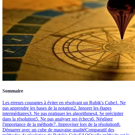
Sommaire
Les erreurs courantes à éviter en résolvant un Rubik's Cube
1. Ne
pas apprendre les bases de la notation
2. Ignorer les étapes
intermédiaires
3. Ne pas pratiquer les algorithmes
4. Se précipiter
dans la résolution
5. Ne pas analyser ses échecs
6. Négliger
l'importance de la méthode
7. Improviser lors de la résolution
8.
Démarrer avec un cube de mauvaise qualité
Comparatif des