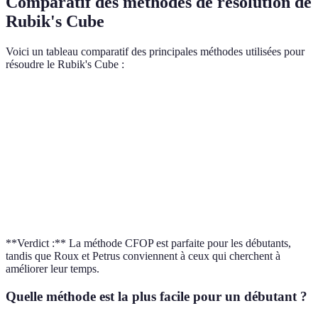
Comparatif des méthodes de résolution de
Rubik's Cube
Voici un tableau comparatif des principales méthodes utilisées pour
résoudre le Rubik's Cube :
Méthode
Facilité d'apprentissage
Vitesse maximale
Nomb
CFOP
Facile
Élevée
57
Roux
Moyenne
Très élevée
18
Petrus
Difficile
Élevée
20
**Verdict :** La méthode CFOP est parfaite pour les débutants,
tandis que Roux et Petrus conviennent à ceux qui cherchent à
améliorer leur temps.
Quelle méthode est la plus facile pour un débutant ?