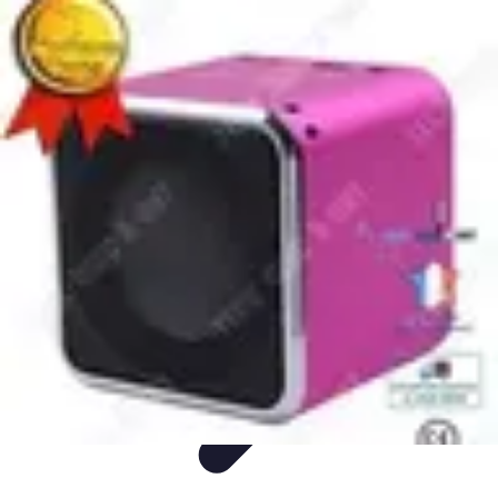
Guide Rubik Cube
Tutoriels
Débutant
Comparatifs
Informatif
Tendances
Guide Rubik Cube