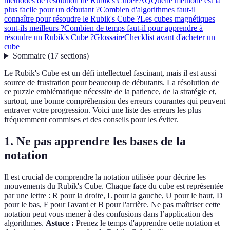
méthodes de résolution de Rubik's Cube
FAQ
Quelle méthode est la
plus facile pour un débutant ?
Combien d'algorithmes faut-il
connaître pour résoudre le Rubik's Cube ?
Les cubes magnétiques
sont-ils meilleurs ?
Combien de temps faut-il pour apprendre à
résoudre un Rubik's Cube ?
Glossaire
Checklist avant d'acheter un
cube
Sommaire
(
17
sections
)
Le Rubik's Cube est un défi intellectuel fascinant, mais il est aussi
source de frustration pour beaucoup de débutants. La résolution de
ce puzzle emblématique nécessite de la patience, de la stratégie et,
surtout, une bonne compréhension des erreurs courantes qui peuvent
entraver votre progression. Voici une liste des erreurs les plus
fréquemment commises et des conseils pour les éviter.
1. Ne pas apprendre les bases de la
notation
Il est crucial de comprendre la notation utilisée pour décrire les
mouvements du Rubik's Cube. Chaque face du cube est représentée
par une lettre : R pour la droite, L pour la gauche, U pour le haut, D
pour le bas, F pour l'avant et B pour l'arrière. Ne pas maîtriser cette
notation peut vous mener à des confusions dans l’application des
algorithmes.
Astuce :
Prenez le temps d'apprendre cette notation et