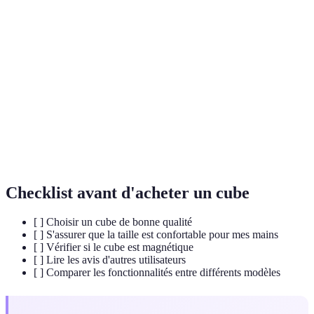
Terme
Définition
Une séquence de mouvements utilisée pour résoudre
Algorithme
une configuration spécifique du cube.
Une méthode courante de résolution qui signifie
CFOP
Croix, F2L, OLL, PLL.
Cube
Un cube équipé de petits aimants pour une
magnétique
meilleure manipulation et des rotations plus fluides.
Checklist avant d'acheter un cube
[ ] Choisir un cube de bonne qualité
[ ] S'assurer que la taille est confortable pour mes mains
[ ] Vérifier si le cube est magnétique
[ ] Lire les avis d'autres utilisateurs
[ ] Comparer les fonctionnalités entre différents modèles