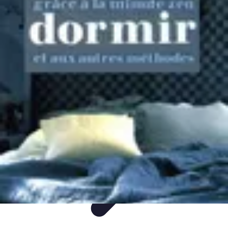
Guide Rubik Cube
Tutoriels
Débutant
Comparatifs
Informatif
Tendances
Guide Rubik Cube