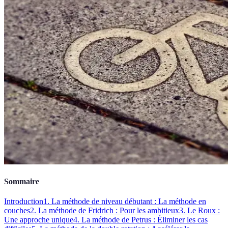
Sommaire
Introduction
1. La méthode de niveau débutant : La méthode en
couches
2. La méthode de Fridrich : Pour les ambitieux
3. Le Roux :
Une approche unique
4. La méthode de Petrus : Éliminer les cas