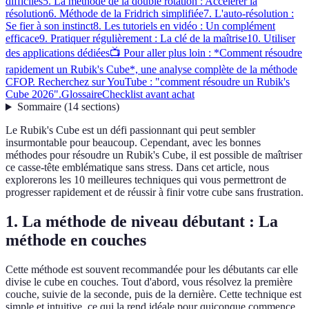
difficiles
5. La méthode de la double rotation : Accélérer la
résolution
6. Méthode de la Fridrich simplifiée
7. L'auto-résolution :
Se fier à son instinct
8. Les tutoriels en vidéo : Un complément
efficace
9. Pratiquer régulièrement : La clé de la maîtrise
10. Utiliser
des applications dédiées
📺 Pour aller plus loin : *Comment résoudre
rapidement un Rubik's Cube*, une analyse complète de la méthode
CFOP. Recherchez sur YouTube : "comment résoudre un Rubik's
Cube 2026".
Glossaire
Checklist avant achat
Sommaire
(
14
sections
)
Le Rubik's Cube est un défi passionnant qui peut sembler
insurmontable pour beaucoup. Cependant, avec les bonnes
méthodes pour résoudre un Rubik's Cube, il est possible de maîtriser
ce casse-tête emblématique sans stress. Dans cet article, nous
explorerons les 10 meilleures techniques qui vous permettront de
progresser rapidement et de réussir à finir votre cube sans frustration.
1. La méthode de niveau débutant : La
méthode en couches
Cette méthode est souvent recommandée pour les débutants car elle
divise le cube en couches. Tout d'abord, vous résolvez la première
couche, suivie de la seconde, puis de la dernière. Cette technique est
simple et intuitive, ce qui la rend idéale pour quiconque commence.