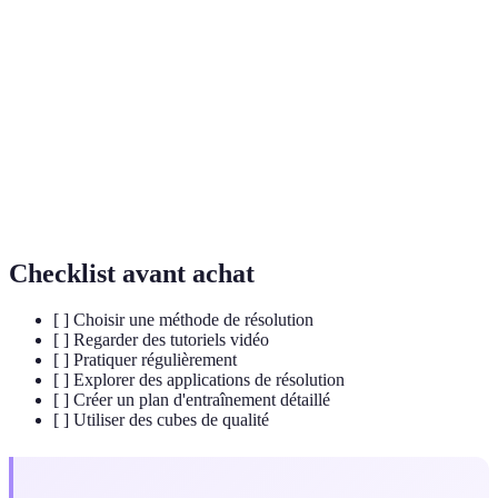
Séquence de mouvements pour atteindre un certain
Algorithme
état sur le Rubik's Cube
Des couleurs différentes sur le cube représentent les
Couleur
différentes faces à résoudre
Le modèle classique du Rubik's Cube, composé de
Cube 3x3
26 petits cubes
Checklist avant achat
[ ] Choisir une méthode de résolution
[ ] Regarder des tutoriels vidéo
[ ] Pratiquer régulièrement
[ ] Explorer des applications de résolution
[ ] Créer un plan d'entraînement détaillé
[ ] Utiliser des cubes de qualité