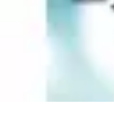
Guide Rubik Cube
Tutoriels
Débutant
Comparatifs
Informatif
Tendances
Guide Rubik Cube