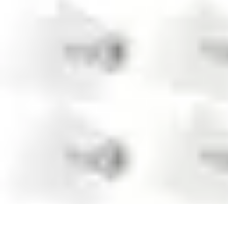
Guide Rubik Cube
Tutoriels
Débutant
Comparatifs
Informatif
Tendances
Guide Rubik Cube