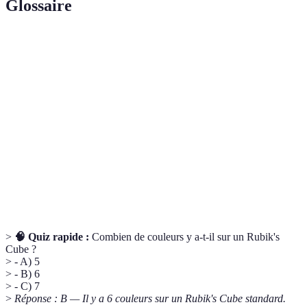
Glossaire
Terme
Définition
Suite de mouvements utilisés pour résoudre des
Algorithme
configurations.
Pratique de résoudre le Rubik's Cube en un temps
Speedcubing
record.
L'une des trois couches d'un Rubik's Cube à trois
Layer
dimensions.
>
🧠 Quiz rapide :
Combien de couleurs y a-t-il sur un Rubik's
Cube ?
> - A) 5
> - B) 6
> - C) 7
>
Réponse : B — Il y a 6 couleurs sur un Rubik's Cube standard.