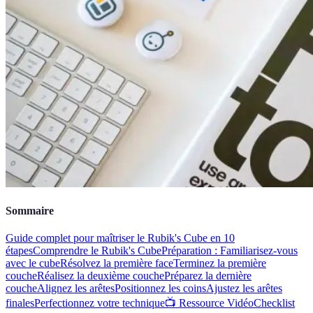
Sommaire
Guide complet pour maîtriser le Rubik's Cube en 10
étapes
Comprendre le Rubik's Cube
Préparation : Familiarisez-vous
avec le cube
Résolvez la première face
Terminez la première
couche
Réalisez la deuxième couche
Préparez la dernière
couche
Alignez les arêtes
Positionnez les coins
Ajustez les arêtes
finales
Perfectionnez votre technique
📺 Ressource Vidéo
Checklist