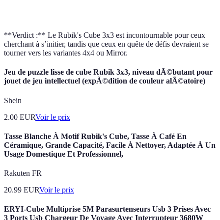
Vitesse
**Verdict :** Le Rubik's Cube 3x3 est incontournable pour ceux
cherchant à s’initier, tandis que ceux en quête de défis devraient se
tourner vers les variantes 4x4 ou Mirror.
Jeu de puzzle lisse de cube Rubik 3x3, niveau dÃ©butant pour
jouet de jeu intellectuel (expÃ©dition de couleur alÃ©atoire)
Shein
2.00
EUR
Voir le prix
Tasse Blanche À Motif Rubik's Cube, Tasse À Café En
Céramique, Grande Capacité, Facile À Nettoyer, Adaptée À Un
Usage Domestique Et Professionnel,
Rakuten FR
20.99
EUR
Voir le prix
ERYI-Cube Multiprise 5M Parasurtenseurs Usb 3 Prises Avec
3 Ports Usb Chargeur De Voyage Avec Interrupteur 3680W