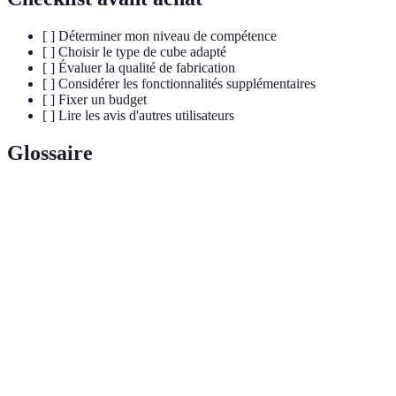
[ ] Déterminer mon niveau de compétence
[ ] Choisir le type de cube adapté
[ ] Évaluer la qualité de fabrication
[ ] Considérer les fonctionnalités supplémentaires
[ ] Fixer un budget
[ ] Lire les avis d'autres utilisateurs
Glossaire
Terme
Définition
Cube de
Cube conçu pour des mouvements rapides et fluides,
vitesse
souvent utilisé en compétition.
Suite de mouvements définis pour résoudre le cube
Algorithme
rapidement.
Jouet qui nécessite une réflexion logique pour être
Casse-tête
résolu.