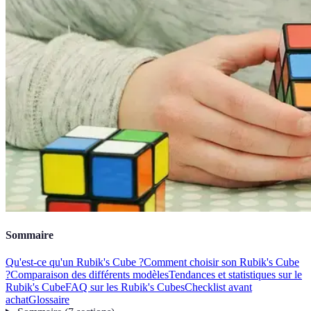
Sommaire
Qu'est-ce qu'un Rubik's Cube ?
Comment choisir son Rubik's Cube
?
Comparaison des différents modèles
Tendances et statistiques sur le
Rubik's Cube
FAQ sur les Rubik's Cubes
Checklist avant
achat
Glossaire