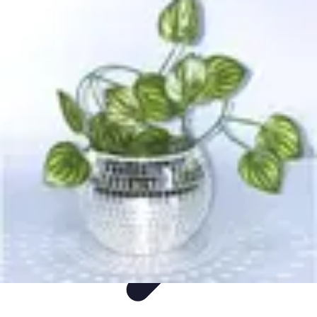
Guide Rubik Cube
Tutoriels
Débutant
Comparatifs
Informatif
Tendances
Guide Rubik Cube