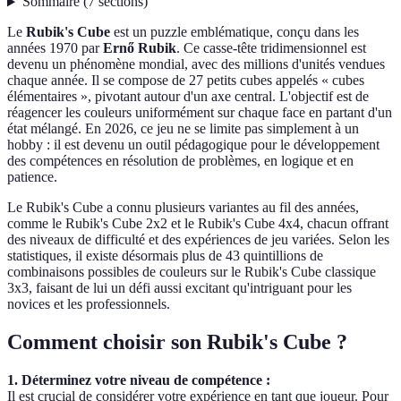
Sommaire
(
7
sections
)
Le
Rubik's Cube
est un puzzle emblématique, conçu dans les
années 1970 par
Ernő Rubik
. Ce casse-tête tridimensionnel est
devenu un phénomène mondial, avec des millions d'unités vendues
chaque année. Il se compose de 27 petits cubes appelés « cubes
élémentaires », pivotant autour d'un axe central. L'objectif est de
réagencer les couleurs uniformément sur chaque face en partant d'un
état mélangé. En 2026, ce jeu ne se limite pas simplement à un
hobby : il est devenu un outil pédagogique pour le développement
des compétences en résolution de problèmes, en logique et en
patience.
Le Rubik's Cube a connu plusieurs variantes au fil des années,
comme le Rubik's Cube 2x2 et le Rubik's Cube 4x4, chacun offrant
des niveaux de difficulté et des expériences de jeu variées. Selon les
statistiques, il existe désormais plus de 43 quintillions de
combinaisons possibles de couleurs sur le Rubik's Cube classique
3x3, faisant de lui un défi aussi excitant qu'intriguant pour les
novices et les professionnels.
Comment choisir son Rubik's Cube ?
1. Déterminez votre niveau de compétence :
Il est crucial de considérer votre expérience en tant que joueur. Pour