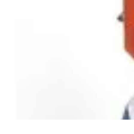
Guide Rubik Cube
Tutoriels
Débutant
Comparatifs
Informatif
Tendances
Guide Rubik Cube