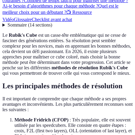
courantes ?
Combien de temps faut-il pour maîtriser une méthode ?
Ai-je besoin d’algorithmes pour chaque méthode ?
Quel est le
meilleur choix pour un débutant ?
📺 Ressource
Vidéo
Glossaire
Checklist avant achat
Sommaire
(
14
sections
)
Le
Rubik's Cube
est un casse-tête emblématique qui ne cesse de
fasciner des générations entières. Sa résolution peut sembler
complexe pour les novices, mais en apprenant les bonnes méthodes,
cela devient un défi passionnant. En 2026, il existe plusieurs
approches pour maîtriser ce cube coloré, mais choisir la bonne
méthode peut être déterminant dans votre progression. Cet article se
penche sur les différentes
méthodes de résolution Rubik's Cube
qui vous permettront de trouver celle qui vous correspond le mieux.
Les principales méthodes de résolution
Il est important de comprendre que chaque méthode a ses propres
avantages et inconvénients. Les plus particulièrement reconnues sont
les suivantes :
Méthode Fridrich (CFOP)
: Très populaire, elle est souvent
utilisée par les speedcubers. Elle consiste en quatre étapes :
croix, F2L (first two layers), OLL (orientation of last layer), et