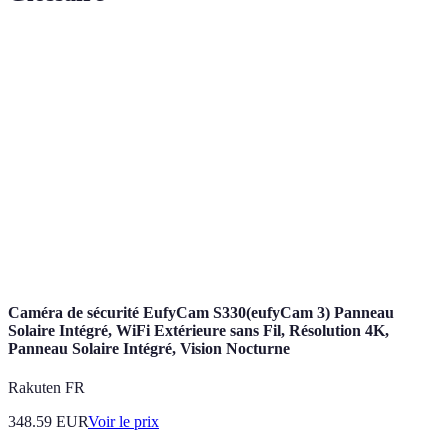
Terme
Définition
Méthode avancée utilisée par la plupart des speedcubers,
CFOP
se concentrant sur l’optimisation des mouvements.
Premier étage de la méthode CFOP, qui consiste à placer
F2L
les coins et les arêtes ensemble.
Étape finale de la méthode CFOP, où les dernières pièces
PLL
sont permutées sans changer leur orientation.
Caméra de sécurité EufyCam S330(eufyCam 3) Panneau
Solaire Intégré, WiFi Extérieure sans Fil, Résolution 4K,
Panneau Solaire Intégré, Vision Nocturne
Rakuten FR
348.59
EUR
Voir le prix