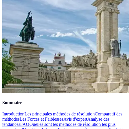
Sommaire
Introduction
Les principales méthodes de résolution
Comparatif des
méthodes
Les Forces et Faiblesses
Avis d'expert
Analyse des
tendances
FAQ
Quelles sont les méthodes de résolution les plus