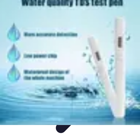
Guide Rubik Cube
Tutoriels
Débutant
Comparatifs
Informatif
Tendances
Guide Rubik Cube