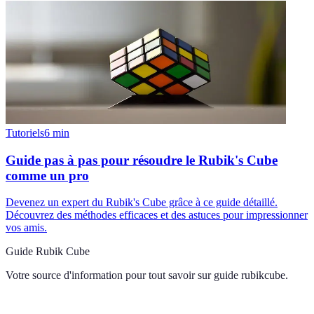
Tutoriels
6
min
Guide pas à pas pour résoudre le Rubik's Cube
comme un pro
Devenez un expert du Rubik's Cube grâce à ce guide détaillé.
Découvrez des méthodes efficaces et des astuces pour impressionner
vos amis.
Guide Rubik Cube
Votre source d'information pour tout savoir sur
guide rubikcube
.