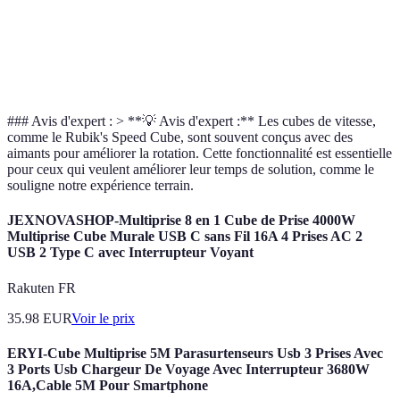
Complexité
Moyenne
Moyenne
Faib
Prix
Économique
Plus cher
Éco
### Avis d'expert : > **💡 Avis d'expert :** Les cubes de vitesse,
comme le Rubik's Speed Cube, sont souvent conçus avec des
aimants pour améliorer la rotation. Cette fonctionnalité est essentielle
pour ceux qui veulent améliorer leur temps de solution, comme le
souligne notre expérience terrain.
JEXNOVASHOP-Multiprise 8 en 1 Cube de Prise 4000W
Multiprise Cube Murale USB C sans Fil 16A 4 Prises AC 2
USB 2 Type C avec Interrupteur Voyant
Rakuten FR
35.98
EUR
Voir le prix
ERYI-Cube Multiprise 5M Parasurtenseurs Usb 3 Prises Avec
3 Ports Usb Chargeur De Voyage Avec Interrupteur 3680W
16A,Cable 5M Pour Smartphone