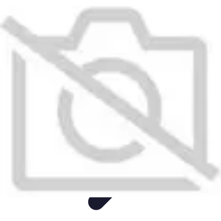
Guide Rubik Cube
Tutoriels
Débutant
Comparatifs
Informatif
Tendances
Guide Rubik Cube