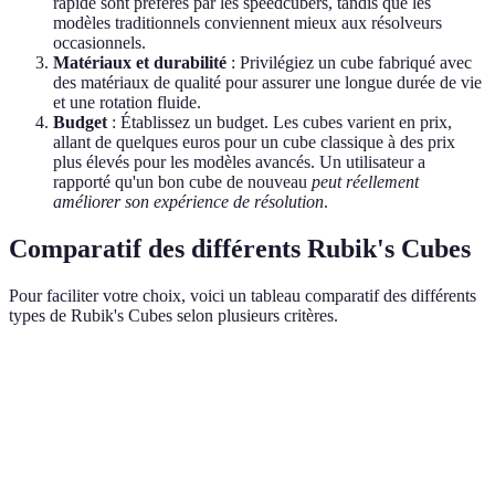
rapide sont préférés par les speedcubers, tandis que les
modèles traditionnels conviennent mieux aux résolveurs
occasionnels.
Matériaux et durabilité
: Privilégiez un cube fabriqué avec
des matériaux de qualité pour assurer une longue durée de vie
et une rotation fluide.
Budget
: Établissez un budget. Les cubes varient en prix,
allant de quelques euros pour un cube classique à des prix
plus élevés pour les modèles avancés. Un utilisateur a
rapporté qu'un bon cube de nouveau
peut réellement
améliorer son expérience de résolution
.
Comparatif des différents Rubik's Cubes
Pour faciliter votre choix, voici un tableau comparatif des différents
types de Rubik's Cubes selon plusieurs critères.
Critère
Rubik's Cube 3x3
Rubik's Speed Cube
Rubi
Niveau
Débutant
Avancé
Débu
Vitesse
Normale
Très rapide
Nor