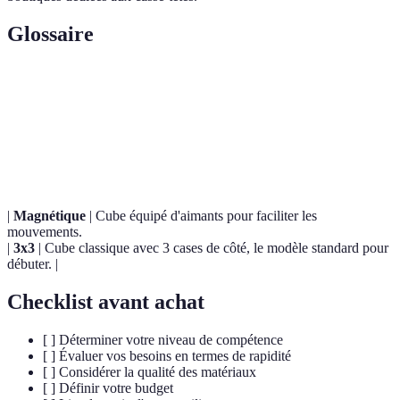
Glossaire
Terme
Définition
Technique de résoudre un Rubik's Cube le plus
Speedcubing
rapidement possible.
|
Magnétique
| Cube équipé d'aimants pour faciliter les
mouvements.
|
3x3
| Cube classique avec 3 cases de côté, le modèle standard pour
débuter. |
Checklist avant achat
[ ] Déterminer votre niveau de compétence
[ ] Évaluer vos besoins en termes de rapidité
[ ] Considérer la qualité des matériaux
[ ] Définir votre budget