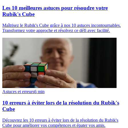
Les 10 meilleures astuces pour résoudre votre
Rubik's Cube
Maîtrisez le Rubik's Cube grâce à nos 10 astuces incontournables.
Transformez votre approche et résolvez ce défi avec facilité.
Astuces et erreurs
6
min
10 erreurs à éviter lors de la résolution du Rubik's
Cube
Découvrez les 10 erreurs à éviter lors de la résolution du Rubik's
Cube pour améliorer vos compétences et épater vos amis.