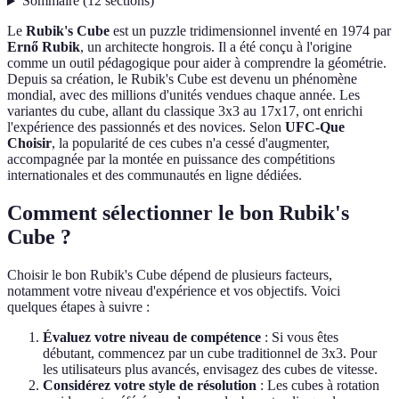
Sommaire
(
12
sections
)
Le
Rubik's Cube
est un puzzle tridimensionnel inventé en 1974 par
Ernő Rubik
, un architecte hongrois. Il a été conçu à l'origine
comme un outil pédagogique pour aider à comprendre la géométrie.
Depuis sa création, le Rubik's Cube est devenu un phénomène
mondial, avec des millions d'unités vendues chaque année. Les
variantes du cube, allant du classique 3x3 au 17x17, ont enrichi
l'expérience des passionnés et des novices. Selon
UFC-Que
Choisir
, la popularité de ces cubes n'a cessé d'augmenter,
accompagnée par la montée en puissance des compétitions
internationales et des communautés en ligne dédiées.
Comment sélectionner le bon Rubik's
Cube ?
Choisir le bon Rubik's Cube dépend de plusieurs facteurs,
notamment votre niveau d'expérience et vos objectifs. Voici
quelques étapes à suivre :
Évaluez votre niveau de compétence
: Si vous êtes
débutant, commencez par un cube traditionnel de 3x3. Pour
les utilisateurs plus avancés, envisagez des cubes de vitesse.
Considérez votre style de résolution
: Les cubes à rotation