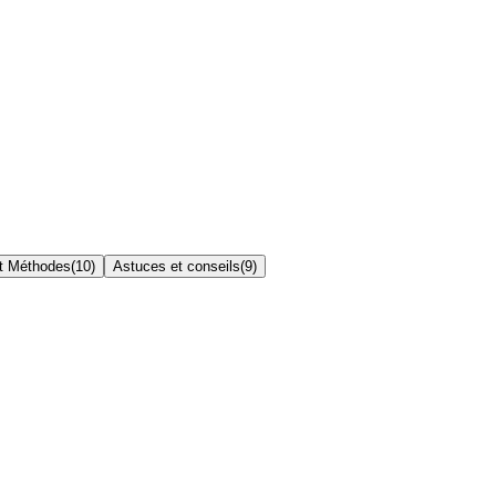
t Méthodes
(
10
)
Astuces et conseils
(
9
)