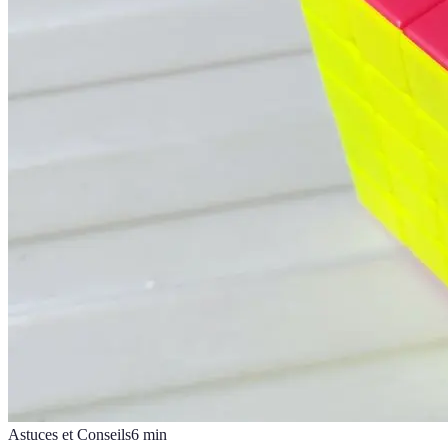
Astuces et Conseils
6
min